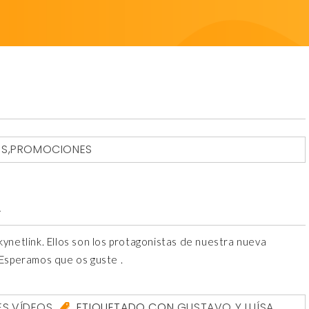
ES
,
PROMOCIONES
A
ynetlink. Ellos son los protagonistas de nuestra nueva
 Esperamos que os guste .
ES
,
VÍDEOS
ETIQUETADO CON
GUSTAVO Y LUÍSA