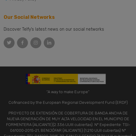
Our Social Networks
Discover Telfy’s latest news on our social networks
“A way to make Europe”
Cofinanced by the European Regional Development Fund (ERDF)
PROYECTO DE EXTENSIÓN DE COBERTURA DE BANDA ANCHA DE
NUEVA GENERACIÓN DE MUY ALTA VELOCIDAD EN EL MUNICIPIO DE
FORMENTERA (ALICANTE)(2.336 UUIII cubiertas). Nº Expediente: TSI-
061000-2015-21, BENIJÓFAR (ALICANTE) (1.210 UUII cubiertas) Nº