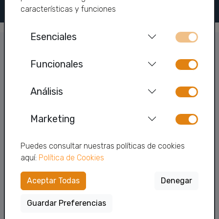
características y funciones
Esenciales
Funcionales
Análisis
Marketing
Puedes consultar nuestras políticas de cookies
aquí:
Política de Cookies
Aceptar Todas
Denegar
Turn your TV into a video
Guardar Preferencias