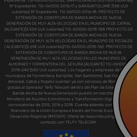
Expediente: TSI-061000-2015-22, SAN FULGENCIO (831 UUII cubiertas)
Nº Expediente: TSI-061000-2016-17 y SAN BARTOLOMÉ (928 UUII
cubiertas) Nº Expediente: TSI-061000-2016-18. PROYECTO DE
EXTENSIÓN DE COBERTURA DE BANDA ANCHA DE NUEVA
GENERACIÓN DE MUY ALTA VELOCIDAD EN EL MUNICIPIO DE CATRAL
(ALICANTE)(3.504 UUII cubiertas) TSI-061000-2018-158 PROYECTO DE
EXTENSIÓN DE COBERTURA DE BANDA ANCHA DE NUEVA
GENERACIÓN DE MUY ALTA VELOCIDAD EN EL MUNICIPIO DE ROJALES
( ALICANTE)(2.618 UUII cubiertas)TSI-061000-2018-160. PROYECTO DE
EXTENSIÓN DE COBERTURA DE BANDA ANCHA DE NUEVA
GENERACIÓN DE MUY ALTA VELOCIDAD EN LOS MUNICIPIOS DE
ALMORADÍ Y FORMENTERA DEL SEGURA (ALICANTE) TSI-061000-
2018-240 (580 UUII cubiertas). Los hogares y empresas de los
municipios de Formentera, Benijófar, San Bartolomé, San Fulgencio,
Almoradí, Catral y Rojales cuentan ya con servicios de fibra óptica,
gracias al Operador Telfy Telecom dentro del Plan de Extensión de
Banda Ancha de Nueva Generación puesto en marcha por el
Ministerio de Asuntos Económicos y Transformación Digital, en sus
convocatorias de 2015, 2016 y 2018. Cuenta además con el apoyo
financiero de la Unión Europea a través del Fondo Europeo de
Desarrollo Regional (#FEDER). Oferta de mayorista póngase en
contacto con TELFY TELECOM.