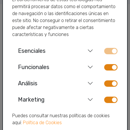
permitirá procesar datos como el comportamiento
de navegación o las identificaciones únicas en
este sitio. No conseguir o retirar el consentimiento
puede afectar negativamente a ciertas
características y funciones
Teléfono:
966 19 09 04
Esenciales
Email:
info@telfy.com
Zapi
Funcionales
Telfy TV
Análisis
Wifi Premium
Alarmas
Marketing
Contacto
Puedes consultar nuestras políticas de cookies
aquí:
Política de Cookies
Área de cliente