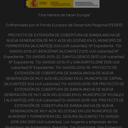
“Una manera de hacer Europa”
Cofinanciado por el Fondo Europeo de Desarrollo Regional (FEDER)
PROYECTO DE EXTENSIÓN DE COBERTURA DE BANDA ANCHA DE
NUEVA GENERACIÓN DE MUY ALTA VELOCIDAD EN EL MUNICIPIO DE
FORMENTERA (ALICANTE)(2.336 UUIII cubiertas). Nº Expediente: TSI-
061000-2015-21, BENIJÓFAR (ALICANTE) (1.210 UUII cubiertas) Nº
Expediente: TSI-061000-2015-22, SAN FULGENCIO (831 UUII cubiertas)
Nº Expediente: TSI-061000-2016-17 y SAN BARTOLOMÉ (928 UUII
cubiertas) Nº Expediente: TSI-061000-2016-18. PROYECTO DE
EXTENSIÓN DE COBERTURA DE BANDA ANCHA DE NUEVA
GENERACIÓN DE MUY ALTA VELOCIDAD EN EL MUNICIPIO DE CATRAL
(ALICANTE)(3.504 UUII cubiertas) TSI-061000-2018-158 PROYECTO DE
EXTENSIÓN DE COBERTURA DE BANDA ANCHA DE NUEVA
GENERACIÓN DE MUY ALTA VELOCIDAD EN EL MUNICIPIO DE ROJALES
( ALICANTE)(2.618 UUII cubiertas)TSI-061000-2018-160. PROYECTO DE
EXTENSIÓN DE COBERTURA DE BANDA ANCHA DE NUEVA
GENERACIÓN DE MUY ALTA VELOCIDAD EN LOS MUNICIPIOS DE
ALMORADÍ Y FORMENTERA DEL SEGURA (ALICANTE) TSI-061000-
2018-240 (580 UUII cubiertas). Los hogares y empresas de los
municipios de Formentera, Benijófar, San Bartolomé, San Fulgencio,