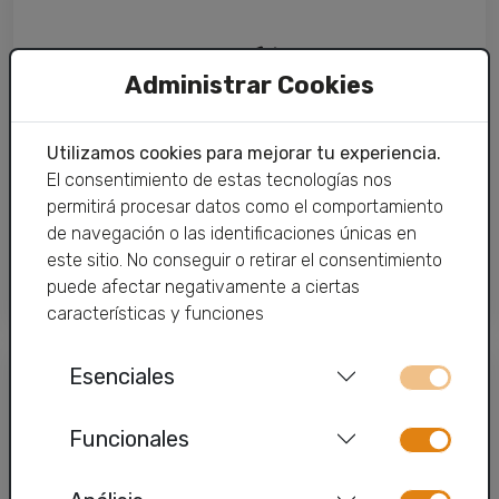
Administrar Cookies
Utilizamos cookies para mejorar tu experiencia.
Lo hacemos fácil
El consentimiento de estas tecnologías nos
Te ponemos las cosas sencillas encargándonos de
permitirá procesar datos como el comportamiento
todo para que solo tengas que preocuparte de sacarle
de navegación o las identificaciones únicas en
el máximo partido a tu wimax óptica.
este sitio. No conseguir o retirar el consentimiento
puede afectar negativamente a ciertas
características y funciones
Esenciales
Funcionales