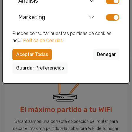
Análisis
Red propia
Marketing
Contamos con una red de wimax óptica propia. Si hay
algún problema por causas propias o ajenas,
Puedes consultar nuestras políticas de cookies
restauramos el servicio en tiempo récord.
aquí:
Política de Cookies
Aceptar Todas
Denegar
Guardar Preferencias
El máximo partido a tu WiFi
Garantizamos una correcta colocación del router para
sacar el máximo partido a la cobertura WiFi de tu hogar.