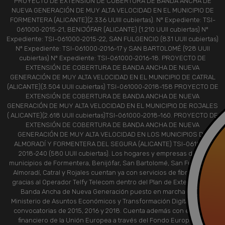
PROYECTO DE EXTENSIÓN DE COBERTURA DE BANDA ANCHA DE
NUEVA GENERACIÓN DE MUY ALTA VELOCIDAD EN EL MUNICIPIO DE
FORMENTERA (ALICANTE)(2.336 UUIII cubiertas). Nº Expediente: TSI-
061000-2015-21, BENIJÓFAR (ALICANTE) (1.210 UUII cubiertas) Nº
Expediente: TSI-061000-2015-22, SAN FULGENCIO (831 UUII cubiertas)
Nº Expediente: TSI-061000-2016-17 y SAN BARTOLOMÉ (928 UUII
cubiertas) Nº Expediente: TSI-061000-2016-18. PROYECTO DE
EXTENSIÓN DE COBERTURA DE BANDA ANCHA DE NUEVA
GENERACIÓN DE MUY ALTA VELOCIDAD EN EL MUNICIPIO DE CATRAL
(ALICANTE)(3.504 UUII cubiertas) TSI-061000-2018-158 PROYECTO DE
EXTENSIÓN DE COBERTURA DE BANDA ANCHA DE NUEVA
GENERACIÓN DE MUY ALTA VELOCIDAD EN EL MUNICIPIO DE ROJALES
( ALICANTE)(2.618 UUII cubiertas)TSI-061000-2018-160. PROYECTO DE
EXTENSIÓN DE COBERTURA DE BANDA ANCHA DE NUEVA
GENERACIÓN DE MUY ALTA VELOCIDAD EN LOS MUNICIPIOS DE
ALMORADÍ Y FORMENTERA DEL SEGURA (ALICANTE) TSI-061000-
2018-240 (580 UUII cubiertas). Los hogares y empresas de los
municipios de Formentera, Benijófar, San Bartolomé, San Fulgencio,
Almoradí, Catral y Rojales cuentan ya con servicios de fibra óptica,
gracias al Operador Telfy Telecom dentro del Plan de Extensión de
Banda Ancha de Nueva Generación puesto en marcha por el
Ministerio de Asuntos Económicos y Transformación Digital, en sus
convocatorias de 2015, 2016 y 2018. Cuenta además con el apoyo
financiero de la Unión Europea a través del Fondo Europeo de