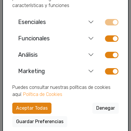
características y funciones
Zapi
Telfy TV
Esenciales
Wifi Premium
Funcionales
Alarms
Análisis
Contact
Client Area
Marketing
Sponsorship
Puedes consultar nuestras políticas de cookies
Why We Are Different
aquí:
Política de Cookies
Work with us
Aceptar Todas
Denegar
Legal Notice
Guardar Preferencias
Privacy Policy