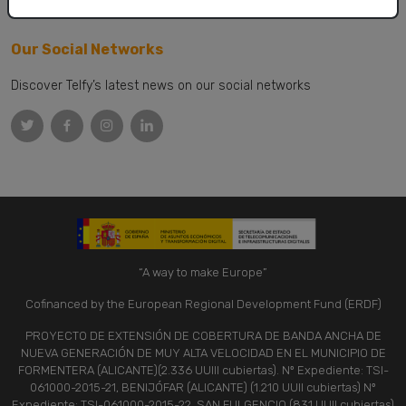
Our Social Networks
Discover Telfy’s latest news on our social networks
“A way to make Europe”
Cofinanced by the European Regional Development Fund (ERDF)
PROYECTO DE EXTENSIÓN DE COBERTURA DE BANDA ANCHA DE
NUEVA GENERACIÓN DE MUY ALTA VELOCIDAD EN EL MUNICIPIO DE
FORMENTERA (ALICANTE)(2.336 UUIII cubiertas). Nº Expediente: TSI-
061000-2015-21, BENIJÓFAR (ALICANTE) (1.210 UUII cubiertas) Nº
Expediente: TSI-061000-2015-22, SAN FULGENCIO (831 UUII cubiertas)