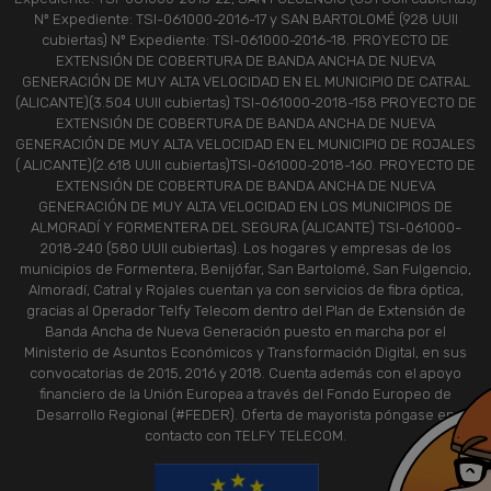
Nº Expediente: TSI-061000-2016-17 y SAN BARTOLOMÉ (928 UUII
cubiertas) Nº Expediente: TSI-061000-2016-18. PROYECTO DE
EXTENSIÓN DE COBERTURA DE BANDA ANCHA DE NUEVA
GENERACIÓN DE MUY ALTA VELOCIDAD EN EL MUNICIPIO DE CATRAL
(ALICANTE)(3.504 UUII cubiertas) TSI-061000-2018-158 PROYECTO DE
EXTENSIÓN DE COBERTURA DE BANDA ANCHA DE NUEVA
GENERACIÓN DE MUY ALTA VELOCIDAD EN EL MUNICIPIO DE ROJALES
( ALICANTE)(2.618 UUII cubiertas)TSI-061000-2018-160. PROYECTO DE
EXTENSIÓN DE COBERTURA DE BANDA ANCHA DE NUEVA
GENERACIÓN DE MUY ALTA VELOCIDAD EN LOS MUNICIPIOS DE
ALMORADÍ Y FORMENTERA DEL SEGURA (ALICANTE) TSI-061000-
2018-240 (580 UUII cubiertas). Los hogares y empresas de los
municipios de Formentera, Benijófar, San Bartolomé, San Fulgencio,
Almoradí, Catral y Rojales cuentan ya con servicios de fibra óptica,
gracias al Operador Telfy Telecom dentro del Plan de Extensión de
Banda Ancha de Nueva Generación puesto en marcha por el
Ministerio de Asuntos Económicos y Transformación Digital, en sus
convocatorias de 2015, 2016 y 2018. Cuenta además con el apoyo
financiero de la Unión Europea a través del Fondo Europeo de
Desarrollo Regional (#FEDER). Oferta de mayorista póngase en
contacto con TELFY TELECOM.