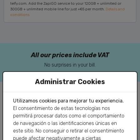
telfy.com. Add the ZapiGO service to your 120GB + unlimited or
300GB + unlimited mobile line for just +€5 per month.
Details and
conditions
All our prices include VAT
No surprises in your bill.
Administrar Cookies
Utilizamos cookies para mejorar tu experiencia.
El consentimiento de estas tecnologías nos
permitirá procesar datos como el comportamiento
de navegación o las identificaciones únicas en
Phone:
966 19 09 04
este sitio. No conseguir o retirar el consentimiento
Email:
info@telfy.com
puede afectar negativamente a ciertas